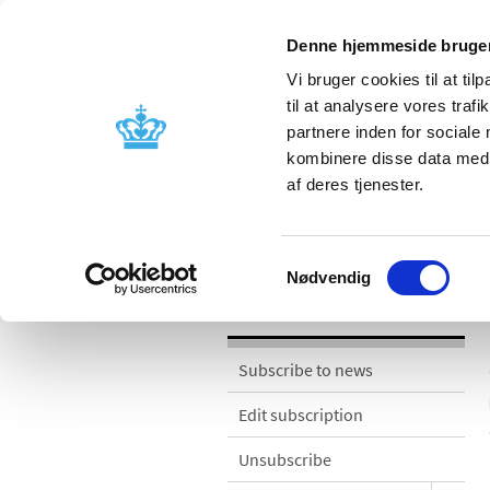
Denne hjemmeside bruger
Vi bruger cookies til at til
til at analysere vores tra
partnere inden for sociale
Licensing and
Side effects a
kombinere disse data med a
supervision
information
af deres tjenester.
News
Samtykkevalg
Nødvendig
News
Subscribe to news
Edit subscription
Unsubscribe