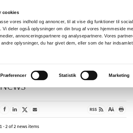
 cookies
passe vores indhold og annoncer, til at vise dig funktioner til soci
News
About us
Contact us
Pu
fik. Vi deler også oplysninger om din brug af vores hjemmeside m
 medier, annonceringspartnere og analysepartnere. Vores partne
nd product
Reimbursement and
Pharmacies and sale of
ndre oplysninger, du har givet dem, eller som de har indsamlet 
prices
medicines
Præferencer
Statistik
Marketing
News
1 - 2 of 2 news items