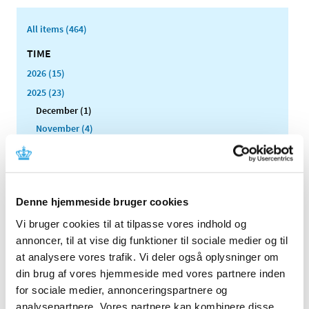
All items (464)
TIME
2026 (15)
2025 (23)
December (1)
November (4)
October (1)
September (3)
August (1)
July (2)
Denne hjemmeside bruger cookies
June (1)
Vi bruger cookies til at tilpasse vores indhold og
March (3)
annoncer, til at vise dig funktioner til sociale medier og til
February (2)
at analysere vores trafik. Vi deler også oplysninger om
January (5)
din brug af vores hjemmeside med vores partnere inden
for sociale medier, annonceringspartnere og
2024 (26)
analysepartnere. Vores partnere kan kombinere disse