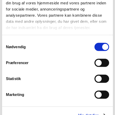
din brug af vores hjemmeside med vores partnere inden
March (3)
for sociale medier, annonceringspartnere og
February (2)
analysepartnere. Vores partnere kan kombinere disse
January (5)
data med andre oplysninger, du har givet dem, eller som
2024 (26)
de har indsamlet fra din brug af deres tjenester.
2023 (24)
2022 (20)
Samtykkevalg
Nødvendig
2021 (44)
2020 (62)
2019 (20)
Præferencer
2018 (37)
2017 (48)
Statistik
2016 (43)
2013 (3)
Marketing
2012 (11)
2011 (13)
2010 (9)