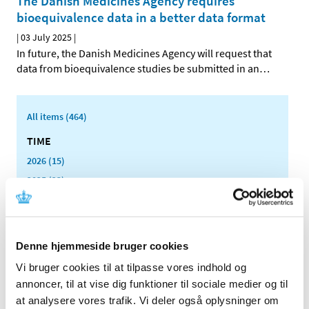
The Danish Medicines Agency requires
bioequivalence data in a better data format
|
03 July 2025
|
In future, the Danish Medicines Agency will request that
data from bioequivalence studies be submitted in an
…
All items (464)
TIME
2026 (15)
2025 (23)
December (1)
November (4)
October (1)
Denne hjemmeside bruger cookies
September (3)
Vi bruger cookies til at tilpasse vores indhold og
August (1)
annoncer, til at vise dig funktioner til sociale medier og til
July (2)
at analysere vores trafik. Vi deler også oplysninger om
June (1)