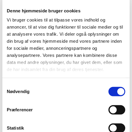
TIME
Denne hjemmeside bruger cookies
2026 (15)
Vi bruger cookies til at tilpasse vores indhold og
2025 (23)
annoncer, til at vise dig funktioner til sociale medier og til
December (1)
at analysere vores trafik. Vi deler også oplysninger om
November (4)
din brug af vores hjemmeside med vores partnere inden
October (1)
for sociale medier, annonceringspartnere og
September (3)
analysepartnere. Vores partnere kan kombinere disse
August (1)
data med andre oplysninger, du har givet dem, eller som
July (2)
de har indsamlet fra din brug af deres tjenester.
June (1)
March (3)
Samtykkevalg
February (2)
Nødvendig
January (5)
2024 (26)
Præferencer
2023 (24)
2022 (20)
Statistik
2021 (44)