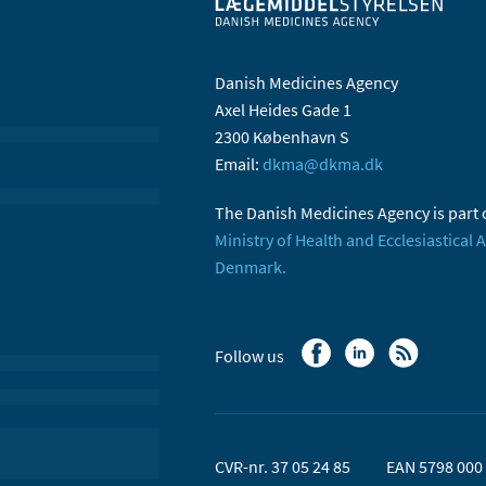
Danish Medicines Agency
Axel Heides Gade 1
2300 København S
Email:
dkma@dkma.dk
The Danish Medicines Agency is part 
Ministry of Health and Ecclesiastical A
Denmark.
Follow us
CVR-nr. 37 05 24 85
EAN 5798 000 