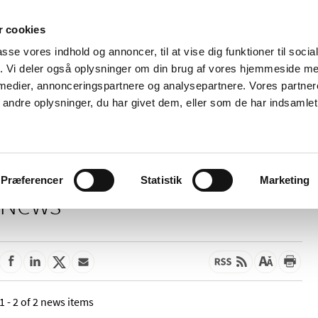
 cookies
passe vores indhold og annoncer, til at vise dig funktioner til soci
News
About us
Contact us
Pu
fik. Vi deler også oplysninger om din brug af vores hjemmeside m
 medier, annonceringspartnere og analysepartnere. Vores partne
nd product
Reimbursement and
Pharmacies and sale of
ndre oplysninger, du har givet dem, eller som de har indsamlet 
prices
medicines
Præferencer
Statistik
Marketing
News
1 - 2 of 2 news items