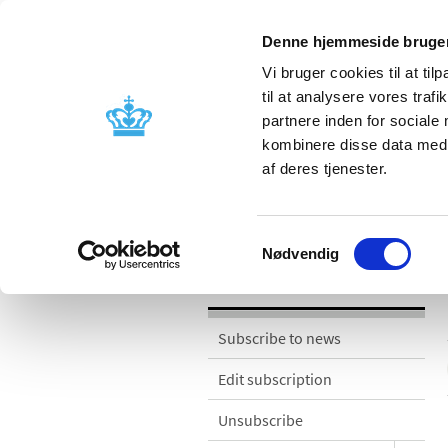
Denne hjemmeside bruger
Vi bruger cookies til at til
til at analysere vores tra
partnere inden for sociale
Licensing and
Side effects a
kombinere disse data med a
supervision
information
af deres tjenester.
News
Samtykkevalg
Nødvendig
News
Subscribe to news
Edit subscription
Unsubscribe