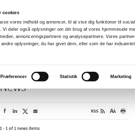
 cookies
passe vores indhold og annoncer, til at vise dig funktioner til soci
News
About us
Contact us
Pu
fik. Vi deler også oplysninger om din brug af vores hjemmeside m
 medier, annonceringspartnere og analysepartnere. Vores partne
nd product
Reimbursement and
Pharmacies and sale of
ndre oplysninger, du har givet dem, eller som de har indsamlet 
prices
medicines
Præferencer
Statistik
Marketing
News
1 - 1 of 1 news items