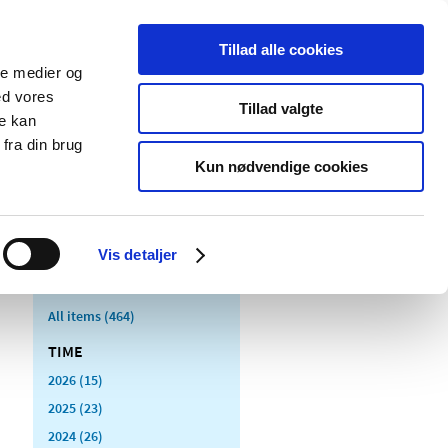
Tillad alle cookies
ale medier og
blications
Cookies
ed vores
Tillad valgte
re kan
Medical
Special product
fra din brug
devices
areas
Kun nødvendige cookies
Vis detaljer
All items (464)
TIME
2026 (15)
2025 (23)
2024 (26)