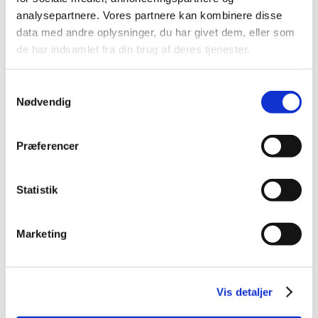
analysepartnere. Vores partnere kan kombinere disse
January (1)
data med andre oplysninger, du har givet dem, eller som
2023 (24)
de har indsamlet fra din brug af deres tjenester.
2022 (20)
2021 (44)
Samtykkevalg
2020 (62)
Nødvendig
2019 (20)
2018 (37)
Præferencer
2017 (48)
2016 (43)
Statistik
2013 (3)
2012 (11)
Marketing
2011 (13)
2010 (9)
2009 (14)
Vis detaljer
2008 (7)
2007 (3)