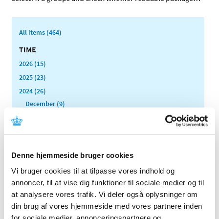
All items (464)
TIME
2026 (15)
2025 (23)
2024 (26)
December (9)
November (1)
October (2)
September (1)
August (3)
Denne hjemmeside bruger cookies
July (1)
Vi bruger cookies til at tilpasse vores indhold og
June (2)
annoncer, til at vise dig funktioner til sociale medier og til
April (2)
at analysere vores trafik. Vi deler også oplysninger om
March (1)
din brug af vores hjemmeside med vores partnere inden
for sociale medier, annonceringspartnere og
February (3)