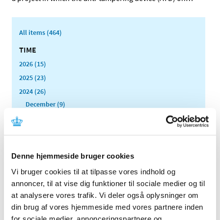
All items (464)
TIME
2026 (15)
2025 (23)
2024 (26)
December (9)
November (1)
October (2)
September (1)
August (3)
Denne hjemmeside bruger cookies
July (1)
Vi bruger cookies til at tilpasse vores indhold og
June (2)
annoncer, til at vise dig funktioner til sociale medier og til
April (2)
at analysere vores trafik. Vi deler også oplysninger om
March (1)
din brug af vores hjemmeside med vores partnere inden
for sociale medier, annonceringspartnere og
February (3)