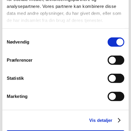
analysepartnere. Vores partnere kan kombinere disse
January (1)
data med andre oplysninger, du har givet dem, eller som
2023 (24)
de har indsamlet fra din brug af deres tjenester.
2022 (20)
2021 (44)
Samtykkevalg
2020 (62)
Nødvendig
2019 (20)
2018 (37)
Præferencer
2017 (48)
2016 (43)
Statistik
2013 (3)
2012 (11)
Marketing
2011 (13)
2010 (9)
2009 (14)
Vis detaljer
2008 (7)
2007 (3)