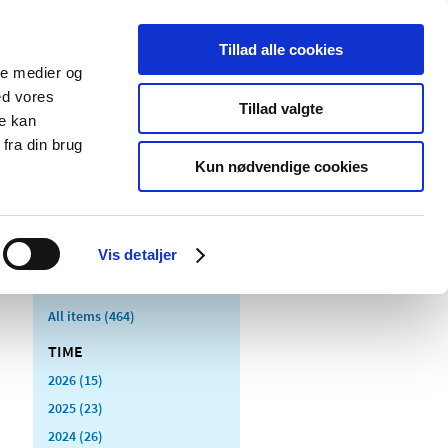
Tillad alle cookies
ale medier og
blications
Cookies
ed vores
Tillad valgte
re kan
Medical
Special product
fra din brug
devices
areas
Kun nødvendige cookies
Vis detaljer
All items (464)
TIME
2026 (15)
2025 (23)
2024 (26)