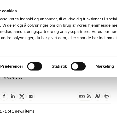
 cookies
passe vores indhold og annoncer, til at vise dig funktioner til soci
News
About us
Contact us
Pu
fik. Vi deler også oplysninger om din brug af vores hjemmeside m
 medier, annonceringspartnere og analysepartnere. Vores partne
nd product
Reimbursement and
Pharmacies and sale of
ndre oplysninger, du har givet dem, eller som de har indsamlet 
prices
medicines
Præferencer
Statistik
Marketing
News
1 - 1 of 1 news items