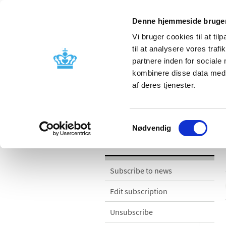
Denne hjemmeside bruger
Vi bruger cookies til at til
til at analysere vores tra
partnere inden for sociale
Licensing and
Side effects a
kombinere disse data med a
supervision
information
af deres tjenester.
News
Samtykkevalg
Nødvendig
News
Subscribe to news
Edit subscription
Unsubscribe