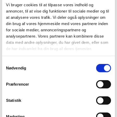
2022 (20)
Vi bruger cookies til at tilpasse vores indhold og
2021 (44)
annoncer, til at vise dig funktioner til sociale medier og til
2020 (62)
at analysere vores trafik. Vi deler også oplysninger om
December (3)
din brug af vores hjemmeside med vores partnere inden
November (8)
for sociale medier, annonceringspartnere og
October (5)
analysepartnere. Vores partnere kan kombinere disse
September (7)
data med andre oplysninger, du har givet dem, eller som
de har indsamlet fra din brug af deres tjenester.
August (2)
July (2)
June (5)
Samtykkevalg
Nødvendig
May (4)
April (6)
March (17)
Præferencer
February (1)
January (2)
Statistik
2019 (20)
2018 (37)
Marketing