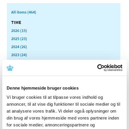
All items (464)
TIME
2026 (15)
2025 (23)
2024 (26)
2023 (24)
2022 (20)
December (6)
November (1)
October (2)
Denne hjemmeside bruger cookies
August (2)
Vi bruger cookies til at tilpasse vores indhold og
July (2)
annoncer, til at vise dig funktioner til sociale medier og til
June (1)
at analysere vores trafik. Vi deler også oplysninger om
May (1)
din brug af vores hjemmeside med vores partnere inden
April (2)
for sociale medier, annonceringspartnere og