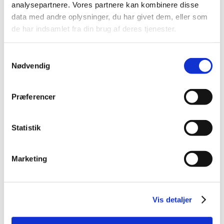
March (1)
analysepartnere. Vores partnere kan kombinere disse
February (1)
data med andre oplysninger, du har givet dem, eller som
January (1)
de har indsamlet fra din brug af deres tjenester.
2021 (44)
Samtykkevalg
2020 (62)
Nødvendig
2019 (20)
2018 (37)
Præferencer
2017 (48)
2016 (43)
2013 (3)
Statistik
2012 (11)
2011 (13)
Marketing
2010 (9)
2009 (14)
2008 (7)
Vis detaljer
2007 (3)