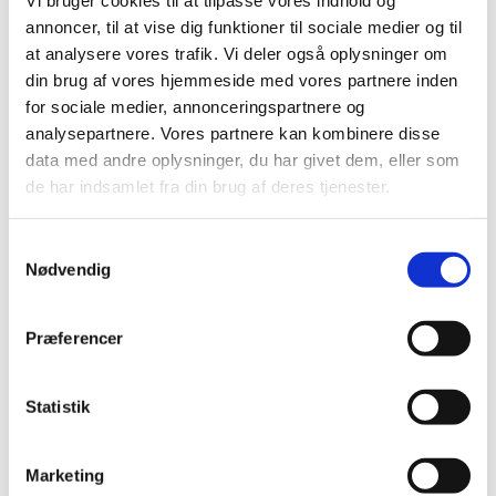
Vi bruger cookies til at tilpasse vores indhold og
December (6)
annoncer, til at vise dig funktioner til sociale medier og til
November (1)
at analysere vores trafik. Vi deler også oplysninger om
October (2)
din brug af vores hjemmeside med vores partnere inden
for sociale medier, annonceringspartnere og
August (2)
analysepartnere. Vores partnere kan kombinere disse
July (2)
data med andre oplysninger, du har givet dem, eller som
June (1)
de har indsamlet fra din brug af deres tjenester.
May (1)
April (2)
Samtykkevalg
March (1)
Nødvendig
February (1)
January (1)
Præferencer
2021 (44)
2020 (62)
2019 (20)
Statistik
2018 (37)
2017 (48)
Marketing
2016 (43)