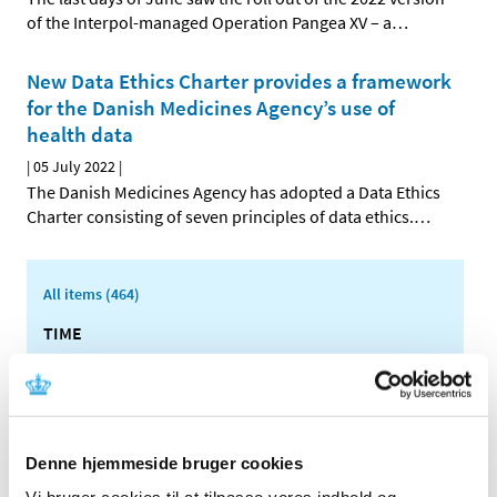
of the Interpol-managed Operation Pangea XV – a
…
New Data Ethics Charter provides a framework
for the Danish Medicines Agency’s use of
health data
|
05 July 2022
|
The Danish Medicines Agency has adopted a Data Ethics
Charter consisting of seven principles of data ethics.
…
All items (464)
TIME
2026 (15)
2025 (23)
2024 (26)
2023 (24)
Denne hjemmeside bruger cookies
2022 (20)