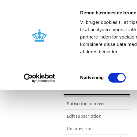
Denne hjemmeside bruger
Vi bruger cookies til at til
til at analysere vores tra
partnere inden for sociale
Licensing and
Side effects a
kombinere disse data med a
supervision
information
af deres tjenester.
News
Samtykkevalg
Nødvendig
News
Subscribe to news
Edit subscription
Unsubscribe