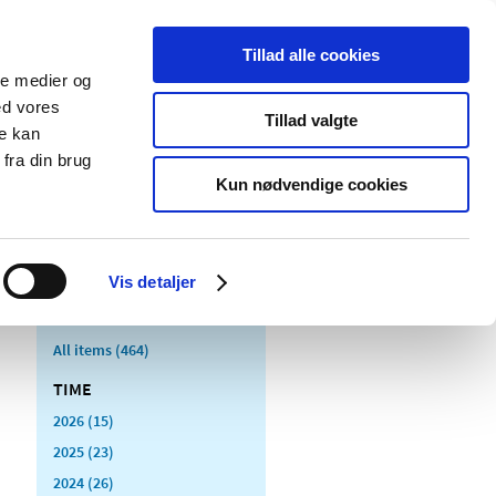
Tillad alle cookies
ale medier og
blications
Cookies
ed vores
Tillad valgte
re kan
Medical
Special product
fra din brug
devices
areas
Kun nødvendige cookies
Vis detaljer
All items (464)
TIME
2026 (15)
2025 (23)
2024 (26)