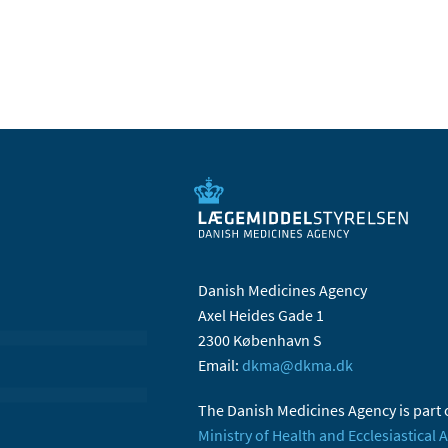
Danish Medicines Agency
Axel Heides Gade 1
2300 København S
Email:
dkma@dkma.dk
The Danish Medicines Agency is part 
Ministry of Health and Ecclesiastical A