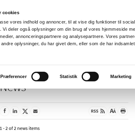
 cookies
passe vores indhold og annoncer, til at vise dig funktioner til soci
News
About us
Contact us
Pu
fik. Vi deler også oplysninger om din brug af vores hjemmeside m
 medier, annonceringspartnere og analysepartnere. Vores partne
nd product
Reimbursement and
Pharmacies and sale of
ndre oplysninger, du har givet dem, eller som de har indsamlet 
prices
medicines
Præferencer
Statistik
Marketing
News
1 - 2 of 2 news items