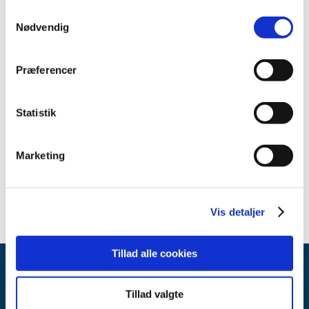
2012 (11)
Samtykkevalg
Nødvendig
2011 (13)
2010 (9)
Præferencer
2009 (14)
2008 (7)
2007 (3)
Statistik
May (1)
March (1)
Marketing
February (1)
2006 (10)
Vis detaljer
Tillad alle cookies
Tillad valgte