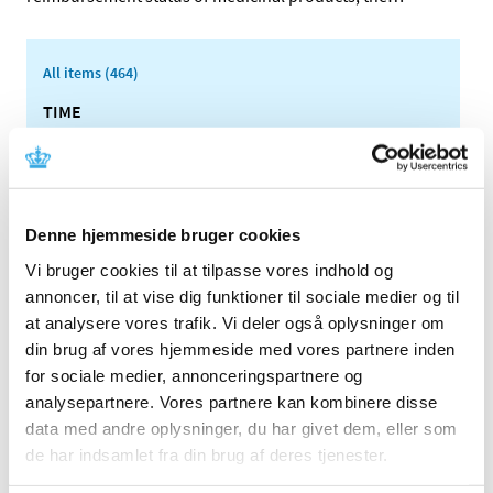
All items (464)
TIME
2026 (15)
2025 (23)
2024 (26)
Denne hjemmeside bruger cookies
2023 (24)
2022 (20)
Vi bruger cookies til at tilpasse vores indhold og
annoncer, til at vise dig funktioner til sociale medier og til
2021 (44)
at analysere vores trafik. Vi deler også oplysninger om
2020 (62)
din brug af vores hjemmeside med vores partnere inden
2019 (20)
for sociale medier, annonceringspartnere og
2018 (37)
analysepartnere. Vores partnere kan kombinere disse
2017 (48)
data med andre oplysninger, du har givet dem, eller som
2016 (43)
de har indsamlet fra din brug af deres tjenester.
2013 (3)