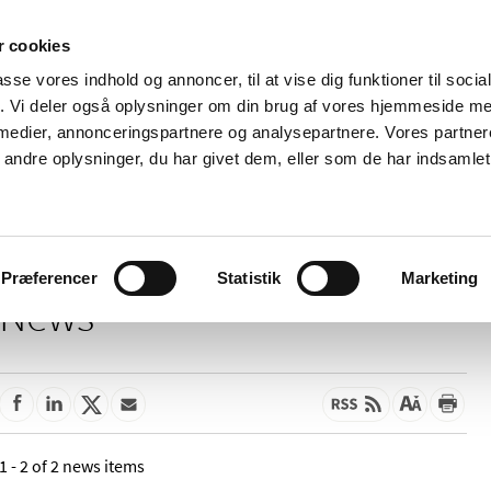
 cookies
passe vores indhold og annoncer, til at vise dig funktioner til soci
News
About us
Contact us
Pu
fik. Vi deler også oplysninger om din brug af vores hjemmeside m
 medier, annonceringspartnere og analysepartnere. Vores partne
nd product
Reimbursement and
Pharmacies and sale of
ndre oplysninger, du har givet dem, eller som de har indsamlet 
prices
medicines
Præferencer
Statistik
Marketing
News
1 - 2 of 2 news items