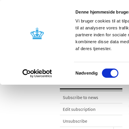
Denne hjemmeside bruger
Vi bruger cookies til at til
til at analysere vores tra
partnere inden for sociale
Licensing and
Side effects a
kombinere disse data med a
supervision
information
af deres tjenester.
News
Samtykkevalg
Nødvendig
News
Subscribe to news
Edit subscription
Unsubscribe