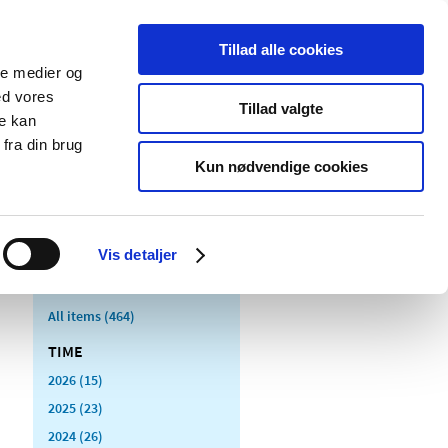
Tillad alle cookies
ale medier og
blications
Cookies
ed vores
Tillad valgte
re kan
Medical
Special product
fra din brug
devices
areas
Kun nødvendige cookies
Vis detaljer
All items (464)
TIME
2026 (15)
2025 (23)
2024 (26)