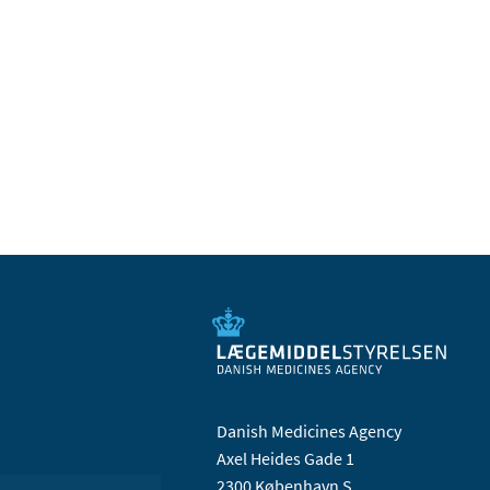
Danish Medicines Agency
Axel Heides Gade 1
2300 København S