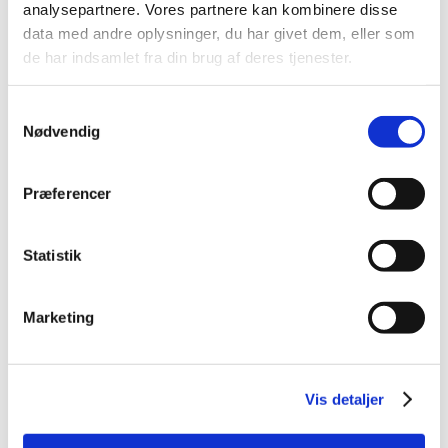
March (1)
analysepartnere. Vores partnere kan kombinere disse
February (1)
data med andre oplysninger, du har givet dem, eller som
January (1)
de har indsamlet fra din brug af deres tjenester.
2021 (44)
Samtykkevalg
2020 (62)
Nødvendig
2019 (20)
2018 (37)
Præferencer
2017 (48)
2016 (43)
2013 (3)
Statistik
2012 (11)
2011 (13)
Marketing
2010 (9)
2009 (14)
2008 (7)
Vis detaljer
2007 (3)