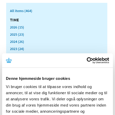
All items (464)
TIME
2026 (15)
2025 (23)
2024 (26)
2023 (24)
2022 (20)
December (6)
November (1)
October (2)
Denne hjemmeside bruger cookies
August (2)
Vi bruger cookies til at tilpasse vores indhold og
July (2)
annoncer, til at vise dig funktioner til sociale medier og til
June (1)
at analysere vores trafik. Vi deler også oplysninger om
May (1)
din brug af vores hjemmeside med vores partnere inden
April (2)
for sociale medier, annonceringspartnere og