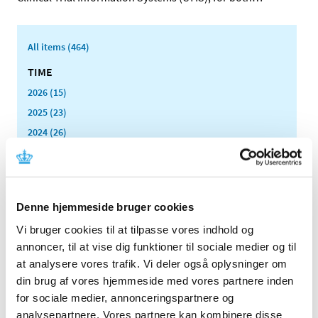
All items (464)
TIME
2026 (15)
2025 (23)
2024 (26)
2023 (24)
December (1)
November (10)
Denne hjemmeside bruger cookies
October (3)
September (1)
Vi bruger cookies til at tilpasse vores indhold og
June (2)
annoncer, til at vise dig funktioner til sociale medier og til
May (1)
at analysere vores trafik. Vi deler også oplysninger om
din brug af vores hjemmeside med vores partnere inden
March (2)
for sociale medier, annonceringspartnere og
February (2)
analysepartnere. Vores partnere kan kombinere disse