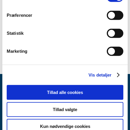
November (2)
October (1)
Præferencer
September (1)
July (1)
February (1)
Statistik
2007 (3)
2006 (10)
Marketing
Vis detaljer
Tillad alle cookies
Tillad valgte
Danish Medicines Agency
Kun nødvendige cookies
Axel Heides Gade 1