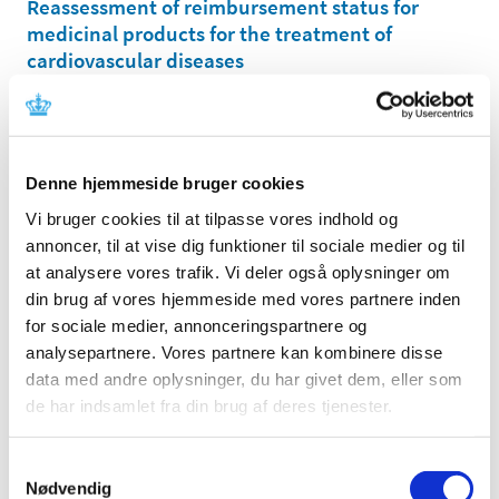
Reassessment of reimbursement status for
medicinal products for the treatment of
cardiovascular diseases
|
14 February 2008
|
Following a request from the Danish Medicines Agency,
the Reimbursement Committee has reassessed the
…
Denne hjemmeside bruger cookies
Vi bruger cookies til at tilpasse vores indhold og
All items (70)
annoncer, til at vise dig funktioner til sociale medier og til
TIME
at analysere vores trafik. Vi deler også oplysninger om
2013 (3)
din brug af vores hjemmeside med vores partnere inden
2012 (11)
for sociale medier, annonceringspartnere og
analysepartnere. Vores partnere kan kombinere disse
2011 (13)
data med andre oplysninger, du har givet dem, eller som
2010 (9)
de har indsamlet fra din brug af deres tjenester.
2009 (14)
2008 (7)
Samtykkevalg
December (1)
Nødvendig