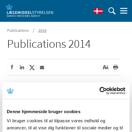
/
Publications
2014
Publications 2014
Show alphabetically
Annual pharmacovigilance report 2013
|
30 June 2014
|
Denne hjemmeside bruger cookies
In 2013, the Danish Health Authority, DHMA, received the
highest number of adverse reactions ever. A total of
…
Vi bruger cookies til at tilpasse vores indhold og
annoncer, til at vise dig funktioner til sociale medier og til