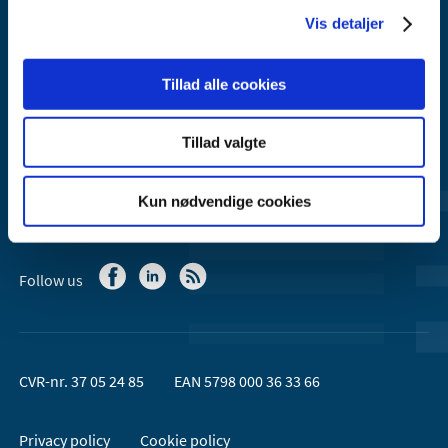
Email:
dkma@dkma.dk
Vis detaljer
The Danish Medicines Agency is part of the
Tillad alle cookies
Ministry of Health and Ecclesiastical Affairs of Denmark.
Tillad valgte
Contact the Danish Medicines Agency
+45 44 88 95 95 (9am - 3pm)
Kun nødvendige cookies
Follow us
CVR-nr. 37 05 24 85
EAN 5798 000 36 33 66
Privacy policy
Cookie policy