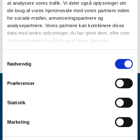
at analysere vores trafik. Vi deler også oplysninger om
All items (2)
din brug af vores hjemmeside med vores partnere inden
for sociale medier, annonceringspartnere og
TIME
analysepartnere. Vores partnere kan kombinere disse
2014 (2)
data med andre oplysninger, du har givet dem, eller som
July (1)
de har indsamlet fra din brug af deres tjenester.
June (1)
Samtykkevalg
Nødvendig
Præferencer
Statistik
Marketing
Danish Medicines Agency
Axel Heides Gade 1
2300 København S