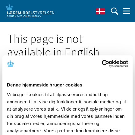
This page is not
available in English
Denne hjemmeside bruger cookies
Vi bruger cookies til at tilpasse vores indhold og
Click here to see the Danish page 'Høring over
annoncer, til at vise dig funktioner til sociale medier og til
Medicintilskuds_nævnets nye forslag til indstilling til
tilskudsstatus for lægemidler mod diabetes'
at analysere vores trafik. Vi deler også oplysninger om
din brug af vores hjemmeside med vores partnere inden
Go to English frontpage
for sociale medier, annonceringspartnere og
analysepartnere. Vores partnere kan kombinere disse