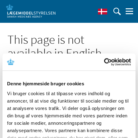
This page is not
available in English
Denne hjemmeside bruger cookies
Vi bruger cookies til at tilpasse vores indhold og
Click here to see the Danish page 'CTR - de tekniske
annoncer, til at vise dig funktioner til sociale medier og til
forskrifter for indberetning'
at analysere vores trafik. Vi deler også oplysninger om
Go to English frontpage
din brug af vores hjemmeside med vores partnere inden
for sociale medier, annonceringspartnere og
analysepartnere. Vores partnere kan kombinere disse
data med andre oplysninger, du har givet dem, eller som