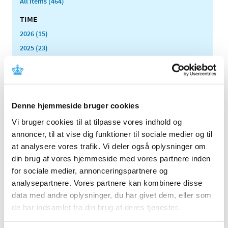
All items (464)
TIME
2026 (15)
2025 (23)
2024 (26)
2023 (24)
2022 (20)
2021 (44)
Denne hjemmeside bruger cookies
2020 (62)
Vi bruger cookies til at tilpasse vores indhold og
2019 (20)
annoncer, til at vise dig funktioner til sociale medier og til
at analysere vores trafik. Vi deler også oplysninger om
2018 (37)
din brug af vores hjemmeside med vores partnere inden
2017 (48)
for sociale medier, annonceringspartnere og
2016 (43)
analysepartnere. Vores partnere kan kombinere disse
2013 (3)
data med andre oplysninger, du har givet dem, eller som
2012 (11)
de har indsamlet fra din brug af deres tjenester.
2011 (13)