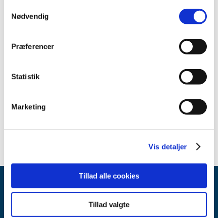
2010 (9)
Samtykkevalg
Nødvendig
June (3)
April (2)
March (2)
Præferencer
February (1)
January (1)
Statistik
2009 (14)
2008 (7)
Marketing
2007 (3)
2006 (10)
Vis detaljer
Tillad alle cookies
Tillad valgte