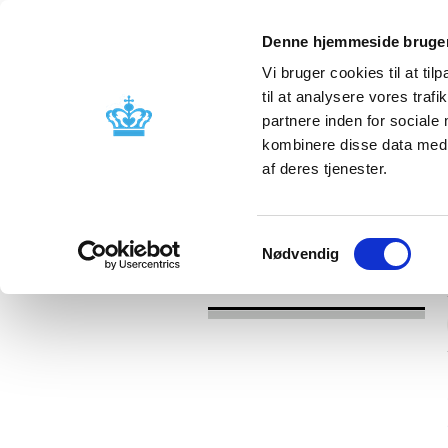
Denne hjemmeside bruger
Vi bruger cookies til at til
til at analysere vores tra
partnere inden for sociale
Licensing and
Side effects a
kombinere disse data med a
supervision
information
af deres tjenester.
/
News
2016
Samtykkevalg
Nødvendig
News