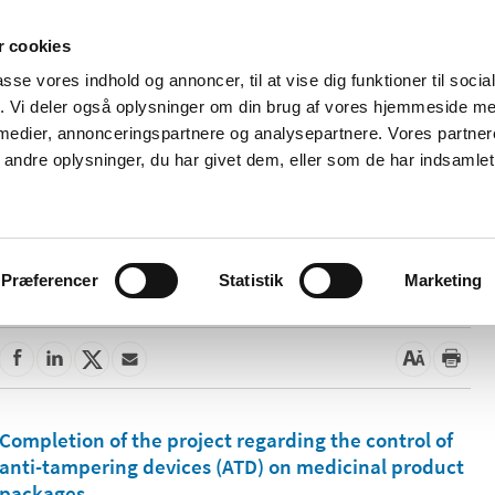
 cookies
passe vores indhold og annoncer, til at vise dig funktioner til soci
News
About us
Contact us
Pu
fik. Vi deler også oplysninger om din brug af vores hjemmeside m
 medier, annonceringspartnere og analysepartnere. Vores partne
nd product
Reimbursement and
Pharmacies and sale of
ndre oplysninger, du har givet dem, eller som de har indsamlet 
prices
medicines
Præferencer
Statistik
Marketing
Completion of the project regarding the control of
anti-tampering devices (ATD) on medicinal product
packages