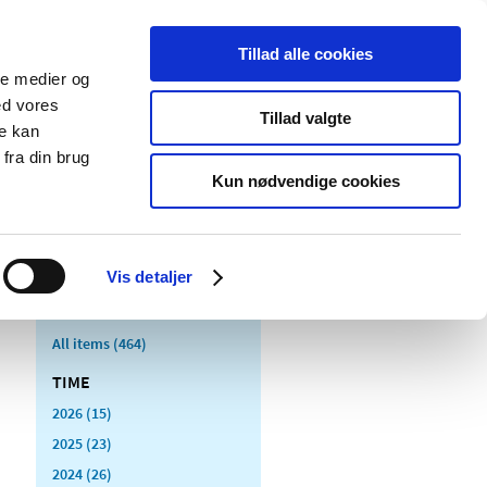
Tillad alle cookies
ale medier og
blications
Cookies
ed vores
Tillad valgte
re kan
Medical
Special product
fra din brug
devices
areas
Kun nødvendige cookies
Vis detaljer
All items (464)
TIME
2026 (15)
2025 (23)
2024 (26)