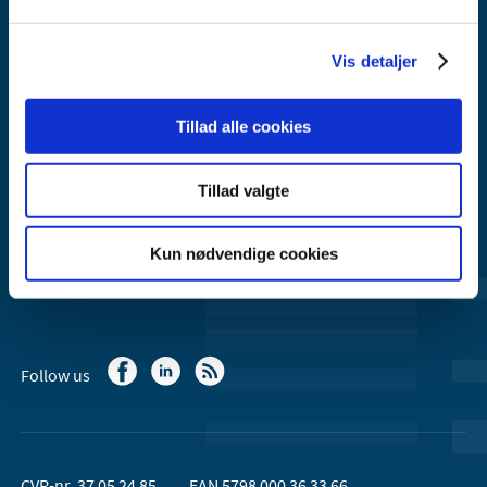
Danish Medicines Agency
Axel Heides Gade 1
Vis detaljer
2300 København S
Email:
dkma@dkma.dk
Tillad alle cookies
The Danish Medicines Agency is part of the
Ministry of Health and Ecclesiastical Affairs of Denmark.
Tillad valgte
Contact the Danish Medicines Agency
Kun nødvendige cookies
+45 44 88 95 95 (9am - 3pm)
Follow us
CVR-nr. 37 05 24 85
EAN 5798 000 36 33 66