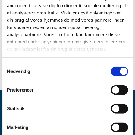
annoncer, til at vise dig funktioner til sociale medier og til
at analysere vores trafik. Vi deler også oplysninger om
din brug af vores hjemmeside med vores partnere inden
for sociale medier, annonceringspartnere og
The last day for submitting an application for
a certificate
analysepartnere. Vores partnere kan kombinere disse
of free sale to export a medical device
will be Wednesday
data med andre oplysninger, du har givet dem, eller som
13 December 2023.
de har indsamlet fra din brug af deres tjenester.
Any application received after that will be considered
received on Tuesday 2 January 2024.
Samtykkevalg
Nødvendig
Præferencer
Statistik
Marketing