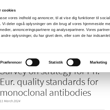
 cookies
passe vores indhold og annoncer, til at vise dig funktioner til soci
News
About us
Contact us
Pu
fik. Vi deler også oplysninger om din brug af vores hjemmeside m
 medier, annonceringspartnere og analysepartnere. Vores partne
nd product
Reimbursement and
Pharmacies and sale of
ndre oplysninger, du har givet dem, eller som de har indsamlet 
prices
medicines
for Ph. Eur. quality standards for monoclonal antibodies
Præferencer
Statistik
Marketing
Survey on strategy for Ph.
Eur. quality standards for
monoclonal antibodies
11 March 2024