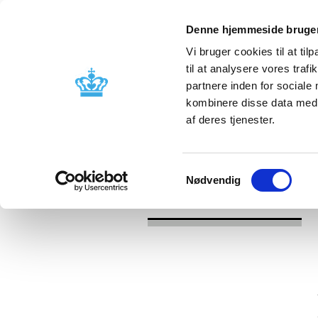
Denne hjemmeside bruger
Vi bruger cookies til at til
til at analysere vores tra
partnere inden for sociale
Licensing and
Side effects a
kombinere disse data med a
supervision
information
af deres tjenester.
/
/
News
2024
Survey on strategy 
Samtykkevalg
Nødvendig
News