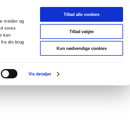
Tillad alle cookies
ale medier og
blications
Cookies
ed vores
Tillad valgte
re kan
Medical
Special product
fra din brug
devices
areas
Kun nødvendige cookies
Vis detaljer