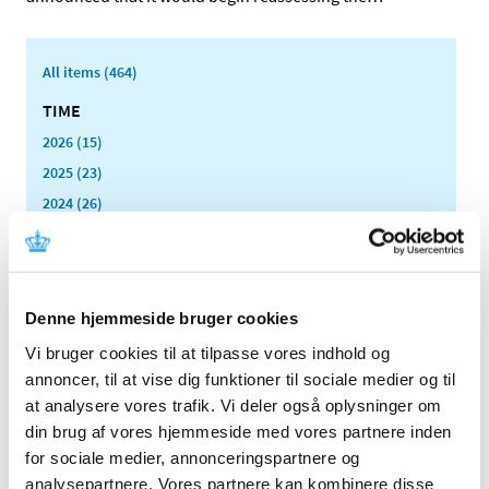
All items (464)
TIME
2026 (15)
2025 (23)
2024 (26)
2023 (24)
2022 (20)
2021 (44)
Denne hjemmeside bruger cookies
2020 (62)
Vi bruger cookies til at tilpasse vores indhold og
2019 (20)
annoncer, til at vise dig funktioner til sociale medier og til
2018 (37)
at analysere vores trafik. Vi deler også oplysninger om
2017 (48)
din brug af vores hjemmeside med vores partnere inden
2016 (43)
for sociale medier, annonceringspartnere og
2013 (3)
analysepartnere. Vores partnere kan kombinere disse