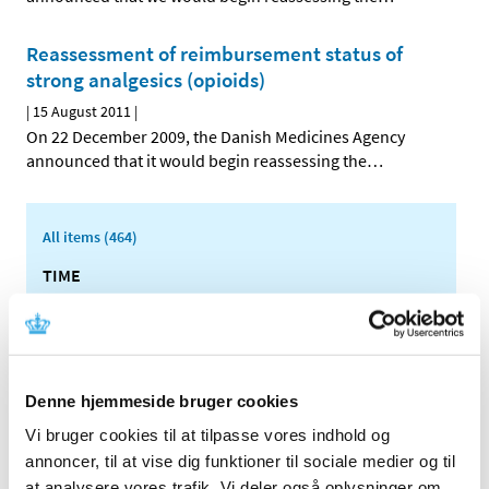
Reassessment of reimbursement status of
strong analgesics (opioids)
|
15 August 2011
|
On 22 December 2009, the Danish Medicines Agency
announced that it would begin reassessing the
…
All items (464)
TIME
2026 (15)
2025 (23)
2024 (26)
2023 (24)
Denne hjemmeside bruger cookies
2022 (20)
Vi bruger cookies til at tilpasse vores indhold og
2021 (44)
annoncer, til at vise dig funktioner til sociale medier og til
at analysere vores trafik. Vi deler også oplysninger om