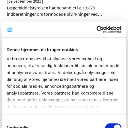
|
09 September 2021
|
Lægemiddelstyrelsen har behandlet i alt 3.879
indberetninger om formodede bivirkninger ved
…
Endnu et fnatmiddel er kommet på markedet i
Danmark
|
02 September 2021
|
Denne hjemmeside bruger cookies
Vi bruger cookies til at tilpasse vores indhold og
All items (464)
annoncer, til at vise dig funktioner til sociale medier og til
at analysere vores trafik. Vi deler også oplysninger om
TIME
din brug af vores hjemmeside med vores partnere inden
2026 (15)
for sociale medier, annonceringspartnere og
2025 (23)
analysepartnere. Vores partnere kan kombinere disse
2024 (26)
data med andre oplysninger, du har givet dem, eller som
de har indsamlet fra din brug af deres tjenester.
2023 (24)
2022 (20)
Samtykkevalg
2021 (44)
Nødvendig