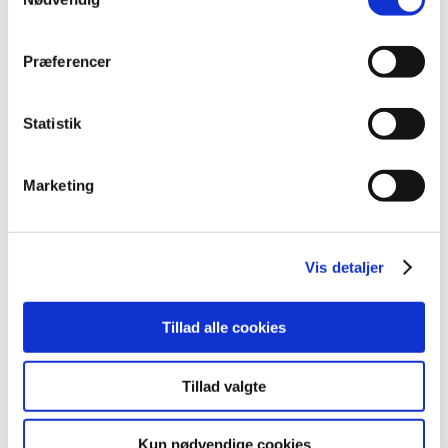
December (6)
November (3)
September (5)
Præferencer
August (2)
July (1)
Statistik
June (2)
May (6)
Marketing
April (4)
March (10)
February (3)
Vis detaljer
January (2)
2020 (62)
2019 (20)
Tillad alle cookies
2018 (37)
2017 (48)
Tillad valgte
2016 (43)
2013 (3)
Kun nødvendige cookies