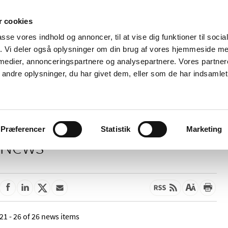
 cookies
passe vores indhold og annoncer, til at vise dig funktioner til soci
News
About us
Contact us
Pu
fik. Vi deler også oplysninger om din brug af vores hjemmeside m
 medier, annonceringspartnere og analysepartnere. Vores partne
nd product
Reimbursement and
Pharmacies and sale of
ndre oplysninger, du har givet dem, eller som de har indsamlet 
prices
medicines
Præferencer
Statistik
Marketing
News
21 - 26 of 26 news items