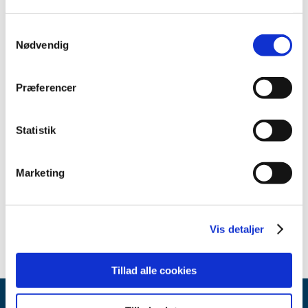
2012 (11)
Samtykkevalg
2011 (13)
Nødvendig
2010 (9)
June (3)
April (2)
Præferencer
March (2)
February (1)
Statistik
January (1)
2009 (14)
Marketing
2008 (7)
2007 (3)
2006 (10)
Vis detaljer
Tillad alle cookies