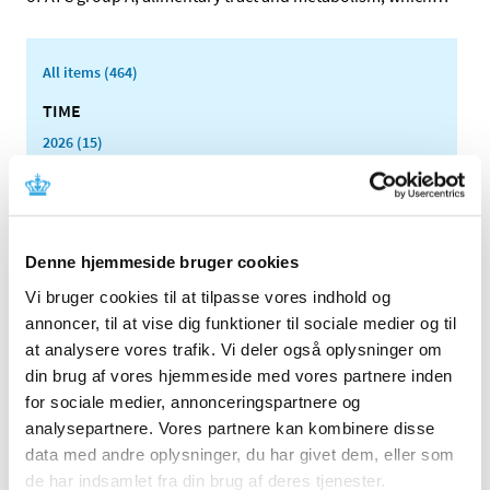
All items (464)
TIME
2026 (15)
2025 (23)
2024 (26)
2023 (24)
Denne hjemmeside bruger cookies
2022 (20)
2021 (44)
Vi bruger cookies til at tilpasse vores indhold og
annoncer, til at vise dig funktioner til sociale medier og til
2020 (62)
at analysere vores trafik. Vi deler også oplysninger om
2019 (20)
din brug af vores hjemmeside med vores partnere inden
2018 (37)
for sociale medier, annonceringspartnere og
2017 (48)
analysepartnere. Vores partnere kan kombinere disse
2016 (43)
data med andre oplysninger, du har givet dem, eller som
2013 (3)
de har indsamlet fra din brug af deres tjenester.