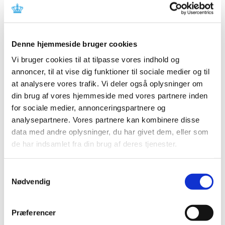
2024 (26)
2023 (24)
2022 (20)
Denne hjemmeside bruger cookies
2021 (44)
Vi bruger cookies til at tilpasse vores indhold og
2020 (62)
annoncer, til at vise dig funktioner til sociale medier og til
2019 (20)
at analysere vores trafik. Vi deler også oplysninger om
2018 (37)
din brug af vores hjemmeside med vores partnere inden
2017 (48)
for sociale medier, annonceringspartnere og
2016 (43)
analysepartnere. Vores partnere kan kombinere disse
data med andre oplysninger, du har givet dem, eller som
2013 (3)
de har indsamlet fra din brug af deres tjenester.
2012 (11)
2011 (13)
Samtykkevalg
2010 (9)
Nødvendig
2009 (14)
2008 (7)
Præferencer
2007 (3)