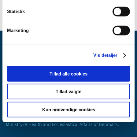
2006 (10)
Statistik
Marketing
Vis detaljer
Tillad alle cookies
Danish Medicines Agency
Axel Heides Gade 1
Tillad valgte
2300 København S
Email:
dkma@dkma.dk
Kun nødvendige cookies
The Danish Medicines Agency is part of the
Ministry of Health and Ecclesiastical Affairs of Denmark.