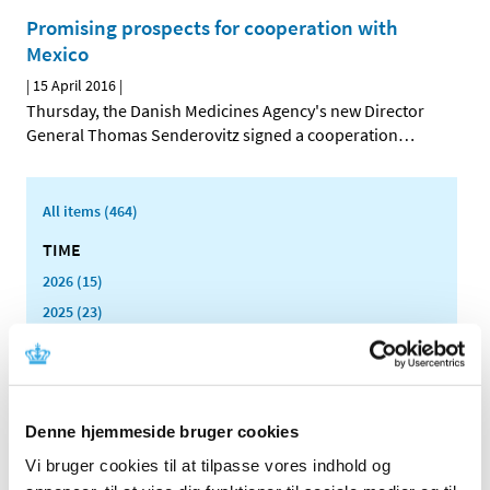
Promising prospects for cooperation with
Mexico
|
15 April 2016
|
Thursday, the Danish Medicines Agency's new Director
General Thomas Senderovitz signed a cooperation
…
All items (464)
TIME
2026 (15)
2025 (23)
2024 (26)
2023 (24)
2022 (20)
Denne hjemmeside bruger cookies
2021 (44)
2020 (62)
Vi bruger cookies til at tilpasse vores indhold og