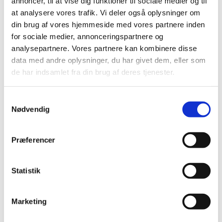
annoncer, til at vise dig funktioner til sociale medier og til
2019 (20)
at analysere vores trafik. Vi deler også oplysninger om
2018 (37)
din brug af vores hjemmeside med vores partnere inden
2017 (48)
for sociale medier, annonceringspartnere og
2016 (43)
analysepartnere. Vores partnere kan kombinere disse
December (5)
data med andre oplysninger, du har givet dem, eller som
November (3)
de har indsamlet fra din brug af deres tjenester.
October (2)
September (5)
Samtykkevalg
August (4)
Nødvendig
July (2)
June (6)
Præferencer
May (3)
April (2)
Statistik
March (1)
February (5)
January (5)
Marketing
2013 (3)