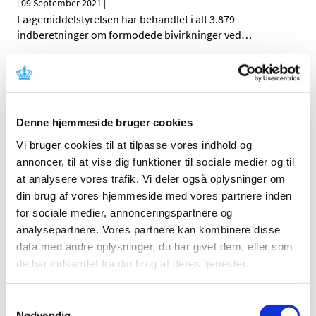
|
09 September 2021
|
Lægemiddelstyrelsen har behandlet i alt 3.879
indberetninger om formodede bivirkninger ved
…
Endnu et fnatmiddel er kommet på markedet i
Danmark
|
02 September 2021
|
Denne hjemmeside bruger cookies
Vi bruger cookies til at tilpasse vores indhold og
All items (464)
annoncer, til at vise dig funktioner til sociale medier og til
at analysere vores trafik. Vi deler også oplysninger om
TIME
din brug af vores hjemmeside med vores partnere inden
2026 (15)
for sociale medier, annonceringspartnere og
2025 (23)
analysepartnere. Vores partnere kan kombinere disse
2024 (26)
data med andre oplysninger, du har givet dem, eller som
de har indsamlet fra din brug af deres tjenester.
2023 (24)
2022 (20)
Samtykkevalg
2021 (44)
Nødvendig