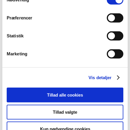
December (6)
November (3)
September (5)
Præferencer
August (2)
July (1)
Statistik
June (2)
May (6)
Marketing
April (4)
March (10)
February (3)
Vis detaljer
January (2)
2020 (62)
2019 (20)
Tillad alle cookies
2018 (37)
2017 (48)
Tillad valgte
2016 (43)
2013 (3)
Kun nødvendige cookies