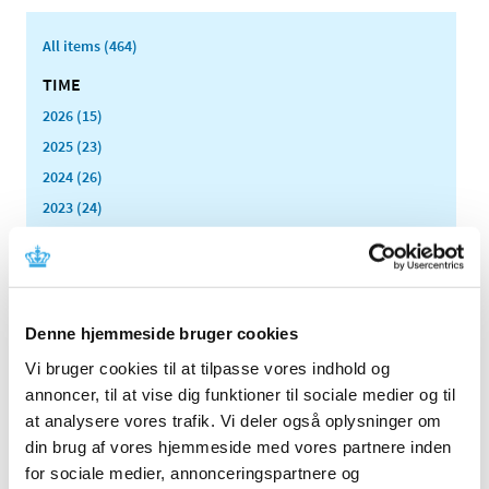
All items (464)
TIME
2026 (15)
2025 (23)
2024 (26)
2023 (24)
2022 (20)
December (6)
November (1)
October (2)
Denne hjemmeside bruger cookies
August (2)
Vi bruger cookies til at tilpasse vores indhold og
July (2)
annoncer, til at vise dig funktioner til sociale medier og til
June (1)
at analysere vores trafik. Vi deler også oplysninger om
May (1)
din brug af vores hjemmeside med vores partnere inden
April (2)
for sociale medier, annonceringspartnere og