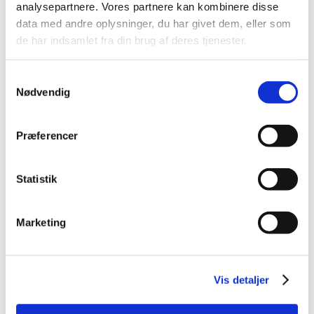
March (1)
analysepartnere. Vores partnere kan kombinere disse
February (1)
data med andre oplysninger, du har givet dem, eller som
January (1)
de har indsamlet fra din brug af deres tjenester.
2021 (44)
Samtykkevalg
2020 (62)
Nødvendig
2019 (20)
2018 (37)
Præferencer
2017 (48)
2016 (43)
2013 (3)
Statistik
2012 (11)
2011 (13)
Marketing
2010 (9)
2009 (14)
2008 (7)
Vis detaljer
2007 (3)