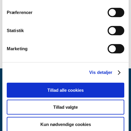
2016 (3)
Præferencer
Related content
Authorisation procedures
Statistik
Marketing
Vis detaljer
Tillad alle cookies
Tillad valgte
Danish Medicines Agency
Axel Heides Gade 1
Kun nødvendige cookies
2300 København S