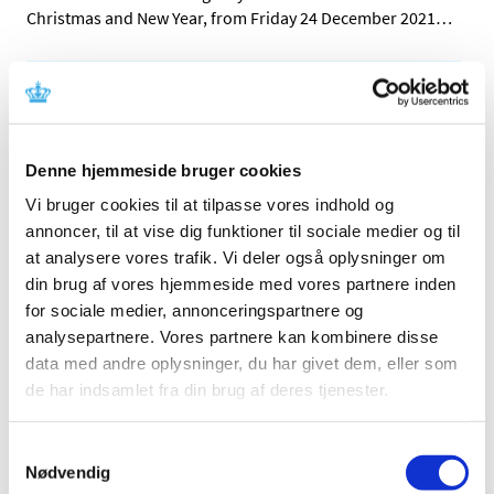
Christmas and New Year, from Friday 24 December 2021
…
All items (32)
TIME
2026 (1)
Denne hjemmeside bruger cookies
2025 (2)
Vi bruger cookies til at tilpasse vores indhold og
2024 (3)
annoncer, til at vise dig funktioner til sociale medier og til
at analysere vores trafik. Vi deler også oplysninger om
2023 (4)
din brug af vores hjemmeside med vores partnere inden
2022 (5)
for sociale medier, annonceringspartnere og
2021 (1)
analysepartnere. Vores partnere kan kombinere disse
December (1)
data med andre oplysninger, du har givet dem, eller som
2020 (2)
de har indsamlet fra din brug af deres tjenester.
2019 (1)
2018 (7)
Samtykkevalg
2017 (3)
Nødvendig