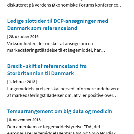
diskuteret på Verdens Økonomiske Forums konference
…
Ledige slottider til DCP-ansøgninger med
Danmark som referenceland
|
28. oktober 2016
|
Virksomheder, der ønsker at ansøge om en
markedsføringstilladelse til et lægemiddel, har
…
Brexit - skift af referenceland fra
Storbritannien til Danmark
|
1. februar 2018
|
Lægemiddelstyrelsen skal herved informere indehavere
af markedsføringstilladelser om, at vi er positive over
…
Temaarrangement om big data og medicin
|
8. november 2018
|
Den amerikanske lægemiddelstyrelse FDA, det
europæiske lægemiddelagentur EMA og Novo Nordisk
…