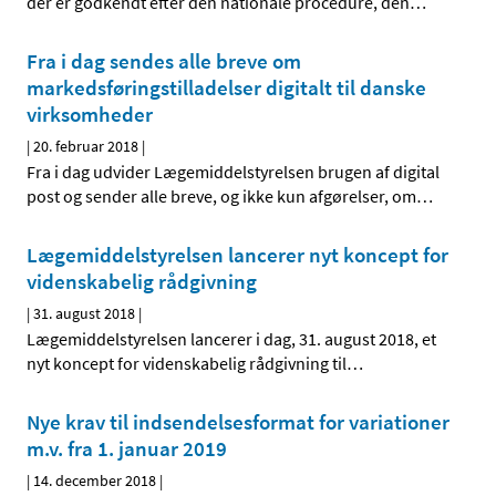
der er godkendt efter den nationale procedure, den
…
Fra i dag sendes alle breve om
markedsføringstilladelser digitalt til danske
virksomheder
|
20. februar 2018
|
Fra i dag udvider Lægemiddelstyrelsen brugen af digital
post og sender alle breve, og ikke kun afgørelser, om
…
Lægemiddelstyrelsen lancerer nyt koncept for
videnskabelig rådgivning
|
31. august 2018
|
Lægemiddelstyrelsen lancerer i dag, 31. august 2018, et
nyt koncept for videnskabelig rådgivning til
…
Nye krav til indsendelsesformat for variationer
m.v. fra 1. januar 2019
|
14. december 2018
|