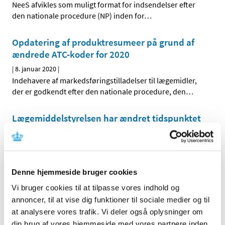
NeeS afvikles som muligt format for indsendelser efter
den nationale procedure (NP) inden for
…
Opdatering af produktresumeer på grund af
ændrede ATC-koder for 2020
|
8. januar 2020
|
Indehavere af markedsføringstilladelser til lægemidler,
der er godkendt efter den nationale procedure, den
…
Lægemiddelstyrelsen har ændret tidspunktet
for 'implementering af en variation'
|
3. december 2020
|
Med virkning fra den 1. december 2020 forstås
’implementering af en variation’ som det tidspunkt,
…
Denne hjemmeside bruger cookies
Vi bruger cookies til at tilpasse vores indhold og
Opdatering af produktresumeer på grund af
annoncer, til at vise dig funktioner til sociale medier og til
ændrede ATC-koder for 2021
at analysere vores trafik. Vi deler også oplysninger om
|
11. januar 2021
|
din brug af vores hjemmeside med vores partnere inden