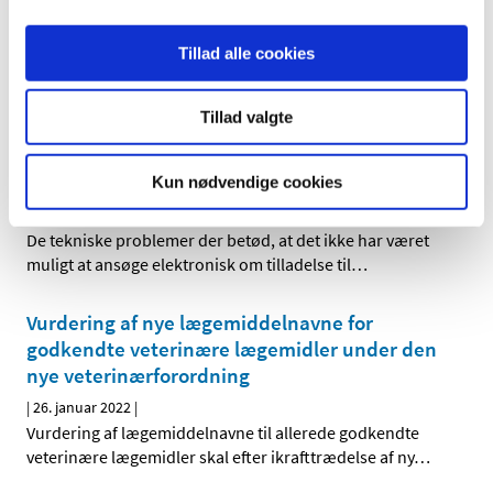
frem til slutningen af oktober
|
18. oktober 2017
|
Tillad alle cookies
Der er desværre i øjeblikket tekniske problemer med
DKMAnet. Det er derfor ikke muligt digitalt at søge om
…
Tillad valgte
Det er igen muligt at ansøge om tilladelse til
parallelimport via DKMAnet
Kun nødvendige cookies
|
2. november 2017
|
De tekniske problemer der betød, at det ikke har været
muligt at ansøge elektronisk om tilladelse til
…
Vurdering af nye lægemiddelnavne for
godkendte veterinære lægemidler under den
nye veterinærforordning
|
26. januar 2022
|
Vurdering af lægemiddelnavne til allerede godkendte
veterinære lægemidler skal efter ikrafttrædelse af ny
…