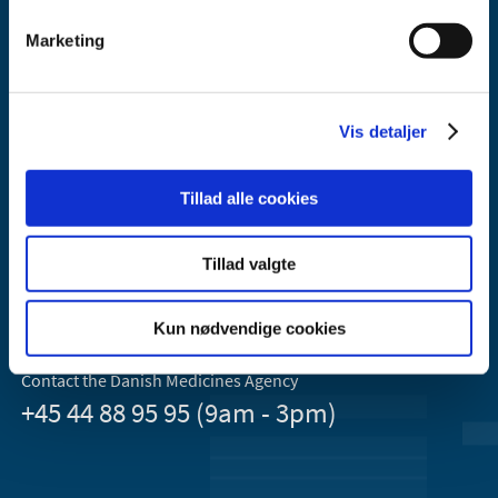
Marketing
Vis detaljer
Danish Medicines Agency
Axel Heides Gade 1
Tillad alle cookies
2300 København S
Email:
dkma@dkma.dk
Tillad valgte
The Danish Medicines Agency is part of the
Ministry of Health and Ecclesiastical Affairs of Denmark.
Kun nødvendige cookies
Contact the Danish Medicines Agency
+45 44 88 95 95 (9am - 3pm)