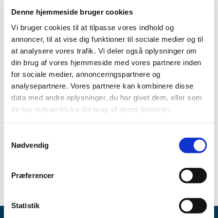
|
23 October 2024
|
Denne hjemmeside bruger cookies
The Danish Medicines Agency’s guidance on risk-based
Vi bruger cookies til at tilpasse vores indhold og
recording and reporting of adverse events in clinical
…
annoncer, til at vise dig funktioner til sociale medier og til
at analysere vores trafik. Vi deler også oplysninger om
din brug af vores hjemmeside med vores partnere inden
All items (13)
for sociale medier, annonceringspartnere og
TIME
analysepartnere. Vores partnere kan kombinere disse
2026 (1)
data med andre oplysninger, du har givet dem, eller som
2025 (1)
de har indsamlet fra din brug af deres tjenester.
2024 (1)
October (1)
Samtykkevalg
Nødvendig
2021 (8)
2020 (2)
Præferencer
Statistik