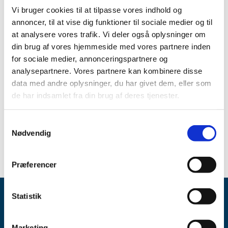
Christmas and New Year, up to and including 1 January
…
Vi bruger cookies til at tilpasse vores indhold og
annoncer, til at vise dig funktioner til sociale medier og til
at analysere vores trafik. Vi deler også oplysninger om
All items (4)
din brug af vores hjemmeside med vores partnere inden
for sociale medier, annonceringspartnere og
TIME
analysepartnere. Vores partnere kan kombinere disse
2025 (1)
data med andre oplysninger, du har givet dem, eller som
2024 (1)
de har indsamlet fra din brug af deres tjenester.
December (1)
2023 (1)
Samtykkevalg
2020 (1)
Nødvendig
Præferencer
Statistik
Marketing