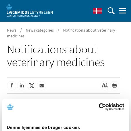
/
/
News
News categories
Notifications about veterinary
medicines
Notifications about
veterinary medicines
Applications for compassionate use permits on
weekdays between Christmas and New Year
|
10 December 2024
|
Denne hjemmeside bruger cookies
The Danish Medicines Agency is closed between