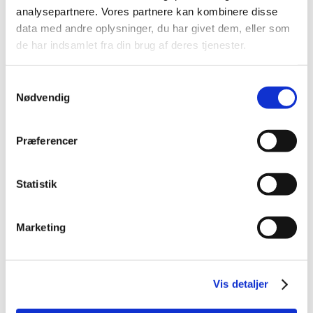
2026 (6)
analysepartnere. Vores partnere kan kombinere disse
2025 (9)
data med andre oplysninger, du har givet dem, eller som
2024 (16)
de har indsamlet fra din brug af deres tjenester.
2023 (9)
2022 (14)
Samtykkevalg
Nødvendig
2021 (12)
2020 (16)
2019 (5)
Præferencer
2018 (17)
December (2)
Statistik
November (3)
October (1)
Marketing
September (1)
August (3)
July (2)
Vis detaljer
May (1)
March (3)