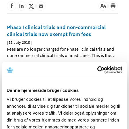
Phase I clinical trials and non-commercial
clinical trials now exempt from fees
|
11 July 2018
|
Fees are no longer charged for Phase I clinical trials and
non-commercial clinical trials of medicines. This is the
…
DKMA Update June 2018
|
03 July 2018
|
In this issue of DKMA Update you can read about new
Denne hjemmeside bruger cookies
rules on private individuals' import of medicines,
…
Vi bruger cookies til at tilpasse vores indhold og
annoncer, til at vise dig funktioner til sociale medier og til
All items (108)
at analysere vores trafik. Vi deler også oplysninger om
din brug af vores hjemmeside med vores partnere inden
TIME
for sociale medier, annonceringspartnere og