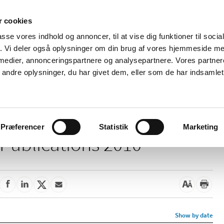
 cookies
passe vores indhold og annoncer, til at vise dig funktioner til soci
News
About us
Contact us
Pu
fik. Vi deler også oplysninger om din brug af vores hjemmeside m
 medier, annonceringspartnere og analysepartnere. Vores partne
nd product
Reimbursement and
Pharmacies and sale of
ndre oplysninger, du har givet dem, eller som de har indsamlet 
prices
medicines
Præferencer
Statistik
Marketing
Publications 2010
Show by date