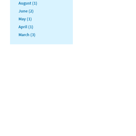
August (1)
June (2)
May (1)
April (1)
March (3)