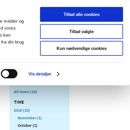
Tillad alle cookies
ale medier og
blications
Cookies
ed vores
Tillad valgte
re kan
Medical
Special product
fra din brug
devices
areas
Kun nødvendige cookies
Vis detaljer
All items (10)
TIME
2010 (10)
November (1)
October (1)