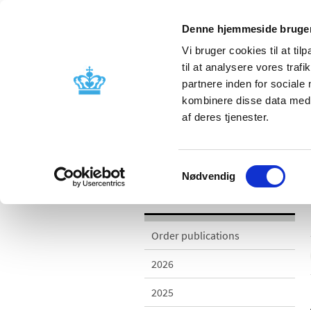
Denne hjemmeside bruger
Vi bruger cookies til at til
til at analysere vores tra
partnere inden for sociale
Licensing and
Side effects a
kombinere disse data med a
supervision
information
af deres tjenester.
/
Publications
2010
Samtykkevalg
Nødvendig
Publications
Order publications
2026
2025