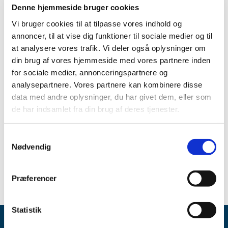
Denne hjemmeside bruger cookies
You can read more in the annual blood product report (in
Vi bruger cookies til at tilpasse vores indhold og
Danish only) via the link in the factbox to the right.
annoncer, til at vise dig funktioner til sociale medier og til
The blood product report is published based on figures
at analysere vores trafik. Vi deler også oplysninger om
from Danish blood centres and the Blood-donors in
din brug af vores hjemmeside med vores partnere inden
Denmark.
for sociale medier, annonceringspartnere og
analysepartnere. Vores partnere kan kombinere disse
Danish Medicines Agency, 17 August 2010
data med andre oplysninger, du har givet dem, eller som
de har indsamlet fra din brug af deres tjenester.
Related content
Samtykkevalg
Redegørelse for blodproduktområdet 2009
(pdf - 0.25 MB)
Nødvendig
Præferencer
Statistik