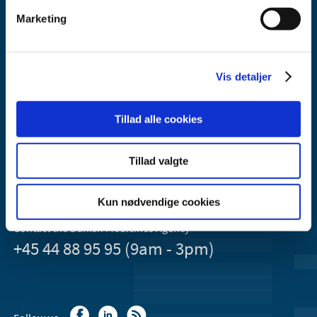
Marketing
Vis detaljer
Danish Medicines Agency
Axel Heides Gade 1
2300 København S
Tillad alle cookies
Email:
dkma@dkma.dk
Tillad valgte
The Danish Medicines Agency is part of the
Ministry of Health and Ecclesiastical Affairs of Denmark.
Kun nødvendige cookies
Contact the Danish Medicines Agency
+45 44 88 95 95 (9am - 3pm)