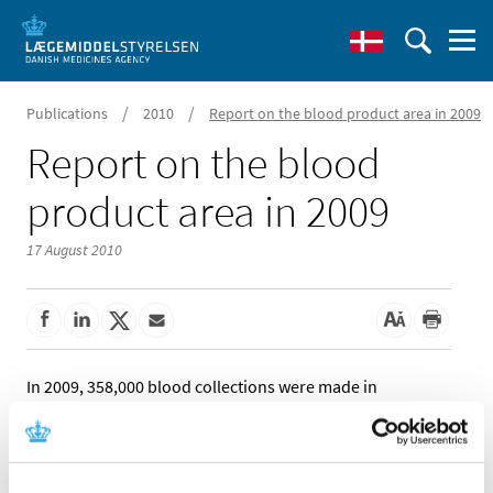
/
/
Publications
2010
Report on the blood product area in 2009
Report on the blood
product area in 2009
17 August 2010
In 2009, 358,000 blood collections were made in
Denmark. This is approximately 4,000 collections more
than the previous year. Moreover, approximately 332,000
units of red blood cells (erythrocytes) were used in
connection with blood transfusions in 2009.