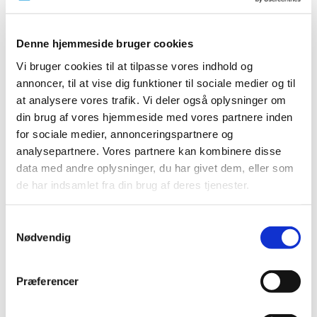
Denne hjemmeside bruger cookies
All items (19)
Vi bruger cookies til at tilpasse vores indhold og
TIME
annoncer, til at vise dig funktioner til sociale medier og til
2025 (1)
at analysere vores trafik. Vi deler også oplysninger om
2024 (1)
din brug af vores hjemmeside med vores partnere inden
2023 (1)
for sociale medier, annonceringspartnere og
analysepartnere. Vores partnere kan kombinere disse
2022 (1)
data med andre oplysninger, du har givet dem, eller som
2021 (1)
de har indsamlet fra din brug af deres tjenester.
December (1)
2020 (3)
Samtykkevalg
2019 (4)
Nødvendig
2018 (2)
2017 (2)
Præferencer
2016 (2)