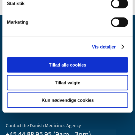
Statistik
Marketing
Vis detaljer
Danish Medicines Agency
Tillad alle cookies
Axel Heides Gade 1
2300 København S
Tillad valgte
Email:
dkma@dkma.dk
The Danish Medicines Agency is part of the
Kun nødvendige cookies
Ministry of Health and Ecclesiastical Affairs of Denmark.
Contact the Danish Medicines Agency
+45 44 88 95 95 (9am - 3pm)