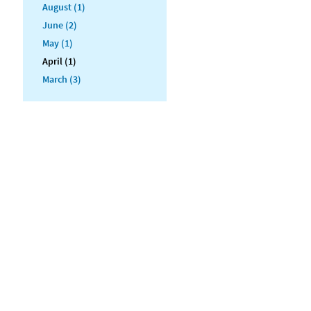
August (1)
June (2)
May (1)
April (1)
March (3)