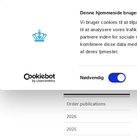
Denne hjemmeside bruger
Vi bruger cookies til at til
til at analysere vores tra
partnere inden for sociale
Licensing and
Side effects a
kombinere disse data med a
supervision
information
af deres tjenester.
/
Publications
2010
Samtykkevalg
Nødvendig
Publications
Order publications
2026
2025