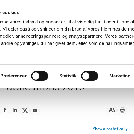
 cookies
passe vores indhold og annoncer, til at vise dig funktioner til soci
News
About us
Contact us
Pu
fik. Vi deler også oplysninger om din brug af vores hjemmeside m
 medier, annonceringspartnere og analysepartnere. Vores partne
nd product
Reimbursement and
Pharmacies and sale of
ndre oplysninger, du har givet dem, eller som de har indsamlet 
prices
medicines
Præferencer
Statistik
Marketing
Publications 2010
Show alphabetically