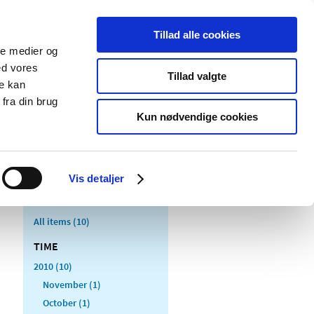
Tillad alle cookies
ale medier og
blications
Cookies
ed vores
Tillad valgte
re kan
Medical
Special product
fra din brug
devices
areas
Kun nødvendige cookies
Vis detaljer
All items (10)
TIME
2010 (10)
November (1)
October (1)