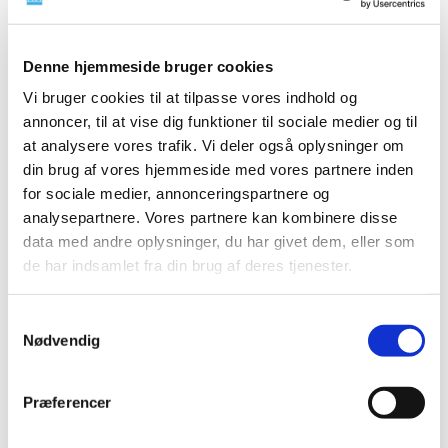
Denne hjemmeside bruger cookies
Vi bruger cookies til at tilpasse vores indhold og
Please note that this website including guidelines has yet
to be updated regarding the
regulation (EU) 2019/6
on
annoncer, til at vise dig funktioner til sociale medier og til
veterinary medicinal products. We refer to the Danish
at analysere vores trafik. Vi deler også oplysninger om
website for the updated information.
din brug af vores hjemmeside med vores partnere inden
for sociale medier, annonceringspartnere og
analysepartnere. Vores partnere kan kombinere disse
data med andre oplysninger, du har givet dem, eller som
de har indsamlet fra din brug af deres tjenester.
Contact
Company Authorisations
Samtykkevalg
Nødvendig
+45 4488 9595
Send an email
Præferencer