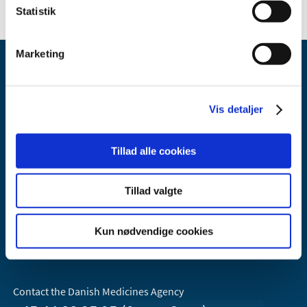
Statistik
Marketing
Vis detaljer
Danish Medicines Agency
Tillad alle cookies
Axel Heides Gade 1
2300 København S
Tillad valgte
Email:
dkma@dkma.dk
Kun nødvendige cookies
The Danish Medicines Agency is part of the
Ministry of Health and Ecclesiastical Affairs of Denmark.
Contact the Danish Medicines Agency