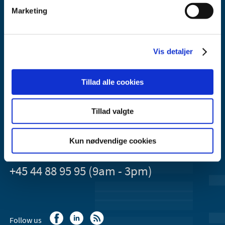
Marketing
Vis detaljer
Danish Medicines Agency
Axel Heides Gade 1
2300 København S
Tillad alle cookies
Email:
dkma@dkma.dk
Tillad valgte
The Danish Medicines Agency is part of the
Ministry of Health and Ecclesiastical Affairs of Denmark.
Kun nødvendige cookies
Contact the Danish Medicines Agency
+45 44 88 95 95 (9am - 3pm)
Follow us