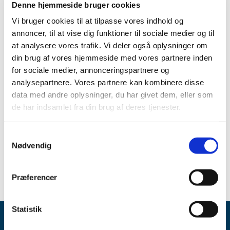
Denne hjemmeside bruger cookies
Form
Vi bruger cookies til at tilpasse vores indhold og
annoncer, til at vise dig funktioner til sociale medier og til
Application for handling radiopharmaceuticals in
hospitals
(in Danish)
at analysere vores trafik. Vi deler også oplysninger om
din brug af vores hjemmeside med vores partnere inden
for sociale medier, annonceringspartnere og
Contact
analysepartnere. Vores partnere kan kombinere disse
data med andre oplysninger, du har givet dem, eller som
Company Authorisations
de har indsamlet fra din brug af deres tjenester.
Telephone: +45 4488 9595
Samtykkevalg
Email:
Send an email
Nødvendig
Præferencer
Statistik