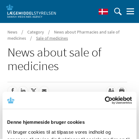
/
/
News
Category
News about Pharmacies and sale of
/
medicines
Sale of medicines
News about sale of
medicines
The Danish Medicines Agency has a new
website
Denne hjemmeside bruger cookies
|
04 January 2016
|
Vi bruger cookies til at tilpasse vores indhold og
Today, the Danish Medicines Agency launched its new