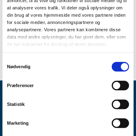
annoncer, til at vise dig funktioner til sociale medier og til
website – laegemiddelstyrelsen.dk/en – where you can
…
at analysere vores trafik. Vi deler også oplysninger om
din brug af vores hjemmeside med vores partnere inden
for sociale medier, annonceringspartnere og
All items (1)
analysepartnere. Vores partnere kan kombinere disse
TIME
data med andre oplysninger, du har givet dem, eller som
de har indsamlet fra din brug af deres tjenester.
2016 (1)
January (1)
Samtykkevalg
Nødvendig
Præferencer
Statistik
Marketing
Danish Medicines Agency