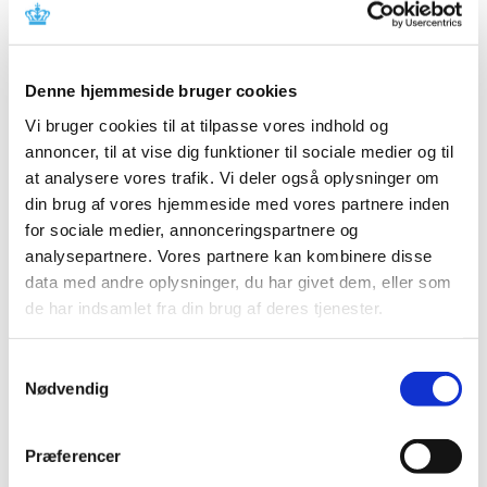
Krav om elektronisk recept fjernes midlertidigt
|
21. august 2020
|
Denne hjemmeside bruger cookies
Tekniske problemer hos Det Fælles Medicinkort (FMK)
Vi bruger cookies til at tilpasse vores indhold og
betyder, at ikke alle recepter kan tilgås på
…
annoncer, til at vise dig funktioner til sociale medier og til
at analysere vores trafik. Vi deler også oplysninger om
Ændring af udleveringsgruppe for lægemidler,
din brug af vores hjemmeside med vores partnere inden
der indeholder kinin
for sociale medier, annonceringspartnere og
|
28. august 2018
|
analysepartnere. Vores partnere kan kombinere disse
Ændring af udleveringsgruppe for lægemidler, der kinin
data med andre oplysninger, du har givet dem, eller som
(Kinin DAK og Kinin Copyfarm), træder i kraft 10.
…
de har indsamlet fra din brug af deres tjenester.
Samtykkevalg
Alle (3)
Nødvendig
TID
2020 (2)
Præferencer
2018 (1)