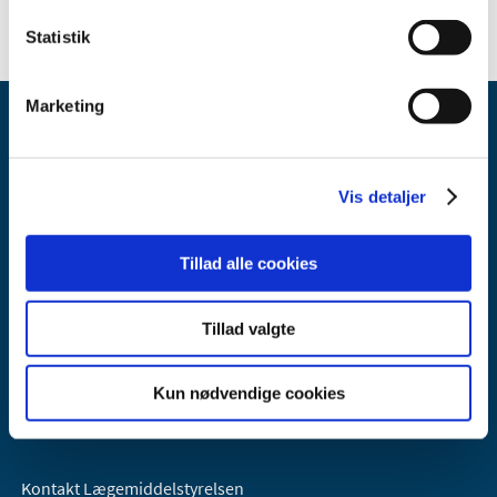
Statistik
Marketing
Vis detaljer
Lægemiddelstyrelsen
Tillad alle cookies
Axel Heides Gade 1
2300 København S
Tillad valgte
Email:
dkma@dkma.dk
Lægemiddelstyrelsen er en del af
Kun nødvendige cookies
Sundheds- og Kirkeministeriet.
Kontakt Lægemiddelstyrelsen