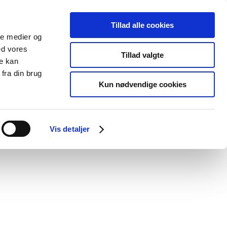
Tillad alle cookies
ale medier og
blications
Cookies
ed vores
Tillad valgte
re kan
Medical
Special product
fra din brug
devices
areas
Kun nødvendige cookies
Vis detaljer