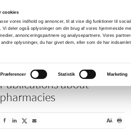
 cookies
passe vores indhold og annoncer, til at vise dig funktioner til soci
News
About us
Contact us
Pu
fik. Vi deler også oplysninger om din brug af vores hjemmeside m
 medier, annonceringspartnere og analysepartnere. Vores partne
nd product
Reimbursement and
Pharmacies and sale of
ndre oplysninger, du har givet dem, eller som de har indsamlet 
prices
medicines
/
harmacies
Publications
Præferencer
Statistik
Marketing
Publications about
pharmacies