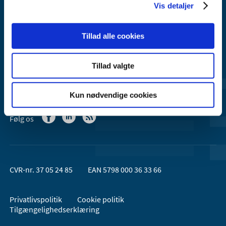
Vis detaljer
Lægemiddelstyrelsen er en del af
Sundheds- og Kirkeministeriet.
Tillad alle cookies
Kontakt Lægemiddelstyrelsen
44 88 95 95 (kl. 9 - 15)
Tillad valgte
Kun nødvendige cookies
Følg os
CVR-nr. 37 05 24 85
EAN 5798 000 36 33 66
Privatlivspolitik
Cookie politik
Tilgængelighedserklæring