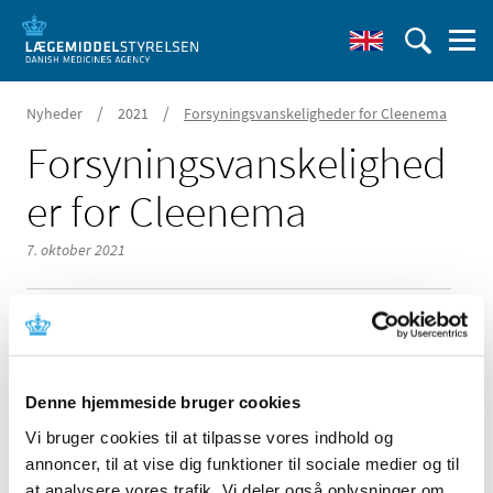
/
/
Nyheder
2021
Forsyningsvanskeligheder for Cleenema
Forsyningsvanskelighed
er for Cleenema
7. oktober 2021
Der forventes et kommende forsyningsproblem af
Denne hjemmeside bruger cookies
Cleenema, rektalvæske, opløsning, fra Recordati AB
Vi bruger cookies til at tilpasse vores indhold og
Yderligere information om varighed m.m. kan findes via
annoncer, til at vise dig funktioner til sociale medier og til
følgende link:
at analysere vores trafik. Vi deler også oplysninger om