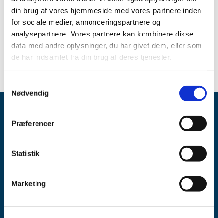
Link:
Se oversigten over aktuelle og kommende
din brug af vores hjemmeside med vores partnere inden
forsyningsvanskeligheder
for sociale medier, annonceringspartnere og
analysepartnere. Vores partnere kan kombinere disse
Spørgsmål om aktuel status skal stilles til virksomheden.
data med andre oplysninger, du har givet dem, eller som
de har indsamlet fra din brug af deres tjenester.
Samtykkevalg
Nødvendig
Præferencer
Statistik
Lægemiddelstyrelsen
Axel Heides Gade 1
Marketing
2300 København S
Email:
dkma@dkma.dk