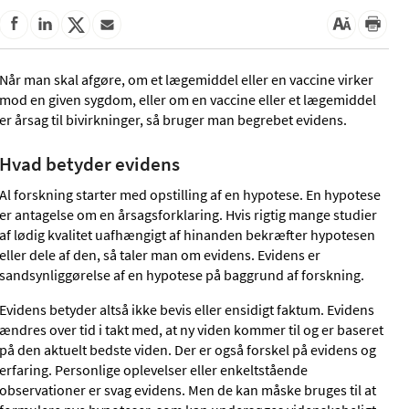
Når man skal afgøre, om et lægemiddel eller en vaccine virker
mod en given sygdom, eller om en vaccine eller et lægemiddel
er årsag til bivirkninger, så bruger man begrebet evidens.
Hvad betyder evidens
Al forskning starter med opstilling af en hypotese. En hypotese
er antagelse om en årsagsforklaring. Hvis rigtig mange studier
af lødig kvalitet uafhængigt af hinanden bekræfter hypotesen
eller dele af den, så taler man om evidens. Evidens er
sandsynliggørelse af en hypotese på baggrund af forskning.
Evidens betyder altså ikke bevis eller ensidigt faktum. Evidens
ændres over tid i takt med, at ny viden kommer til og er baseret
på den aktuelt bedste viden. Der er også forskel på evidens og
erfaring. Personlige oplevelser eller enkeltstående
observationer er svag evidens. Men de kan måske bruges til at