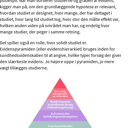
puslespil. Når man vurderer studierne og graden af evidens,
kigger man på, om den grundlæggende hypotese er relevant,
hvordan studiet er designet, hvor mange, der har deltaget i
studiet, hvor lang tid studiet tog, hvor stor den målte effekt var,
hvilken anden viden på området man har, og endelig hvor
mange studier, der peger i samme retning.
Det spiller også en rolle, hvor solidt studiet er.
Evidenspyramiden (eller evidenshierarkiet) bruges inden for
sundhedsvidenskaben til at angive, hvilke typer forsøg der giver
den stærkeste evidens. Jo højere oppe i pyramiden, jo mere
vægt tillægges studierne.