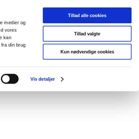
Tillad alle cookies
ale medier og
Udgivelser
Cookies
ed vores
Tillad valgte
re kan
dicinsk
Særlige
fra din brug
styr
produktområder
Kun nødvendige cookies
Vis detaljer