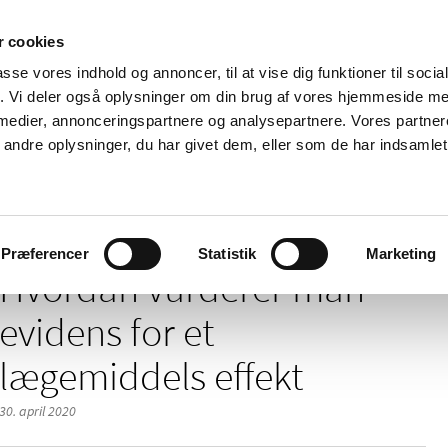
 cookies
passe vores indhold og annoncer, til at vise dig funktioner til soci
Nyheder
Om os
Kontakt
fik. Vi deler også oplysninger om din brug af vores hjemmeside m
 medier, annonceringspartnere og analysepartnere. Vores partne
 og
Tilskud og
Apoteker og salg af
Me
ndre oplysninger, du har givet dem, eller som de har indsamlet 
rmation
priser
medicin
ud
af evidens
Præferencer
Statistik
Marketing
Hvordan vurderer man
evidens for et
lægemiddels effekt
30. april 2020