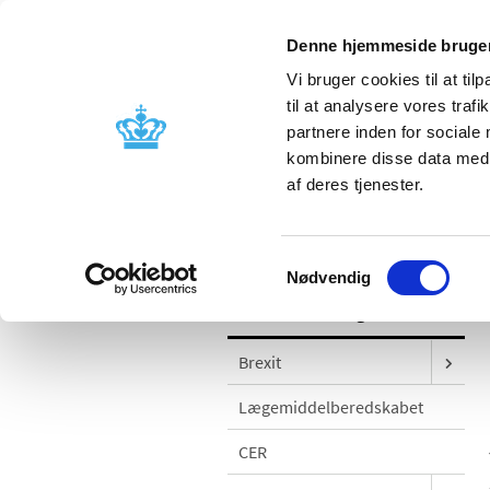
Denne hjemmeside bruger
Vi bruger cookies til at til
til at analysere vores tra
partnere inden for sociale
Godkendelse og
Bivirkninger
kombinere disse data med a
kontrol
produktinfo
af deres tjenester.
/
Godkendelse og kontrol
Vurdering 
Samtykkevalg
Nødvendig
Godkendelse og kontrol
Brexit
Lægemiddelberedskabet
CER