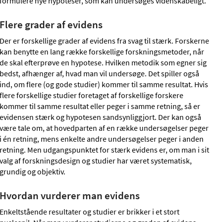
formulere nye hypoteser, som kan undersøges videnskabeligt.
Flere grader af evidens
Der er forskellige grader af evidens fra svag til stærk. Forskerne
kan benytte en lang række forskellige forskningsmetoder, når
de skal efterprøve en hypotese. Hvilken metodik som egner sig
bedst, afhænger af, hvad man vil undersøge. Det spiller også
ind, om flere (og gode studier) kommer til samme resultat. Hvis
flere forskellige studier foretaget af forskellige forskere
kommer til samme resultat eller peger i samme retning, så er
evidensen stærk og hypotesen sandsynliggjort. Der kan også
være tale om, at hovedparten af en række undersøgelser peger
i én retning, mens enkelte andre undersøgelser peger i anden
retning. Men udgangspunktet for stærk evidens er, om man i sit
valg af forskningsdesign og studier har været systematisk,
grundig og objektiv.
Hvordan vurderer man evidens
Enkeltstående resultater og studier er brikker i et stort